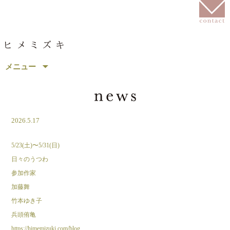
コ
メニュー
ン
テ
ン
ツ
へ
2026.5.17
移
動
5/23(土)〜5/31(日)
日々のうつわ
参加作家
加藤舞
竹本ゆき子
兵頭侑亀
https://himemizuki.com/blog