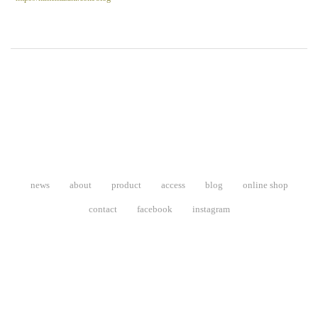
投
稿
ナ
ビ
ゲ
ー
コ
シ
news
about
product
access
blog
online shop
ン
ョ
contact
facebook
instagram
テ
ン
ン
ツ
へ
移
動