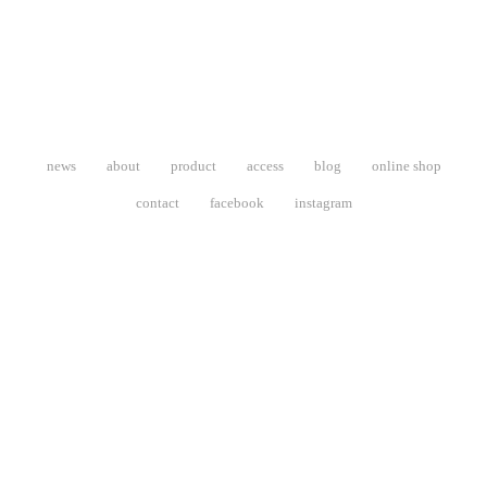
投
稿
ナ
ビ
ゲ
ー
コ
シ
news
about
product
access
blog
online shop
ン
ョ
contact
facebook
instagram
テ
ン
ン
ツ
へ
移
動