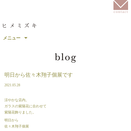
コ
メニュー
ン
テ
ン
ツ
へ
移
明日から佐々木翔子個展です
動
2021.05.28
涼やかな店内。
ガラスの紫陽花に合わせて
紫陽花飾りました。
明日から
佐々木翔子個展