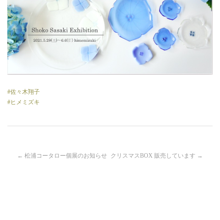
#佐々木翔子
#ヒメミズキ
投
←
松浦コータロー個展のお知らせ
クリスマスBOX 販売しています
→
稿
ナ
ビ
ゲ
ー