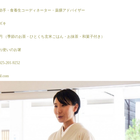
助手・食養生コーディネーター・薬膳アドバイザー
ズキ
00円 （季節のお茶・ひとくち玄米ごはん・お抹茶・和菓子付き）
お使いのお箸
-201-9252
l.com