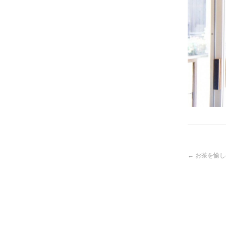
投
←
お茶を愉し
稿
ナ
ビ
ゲ
ー
シ