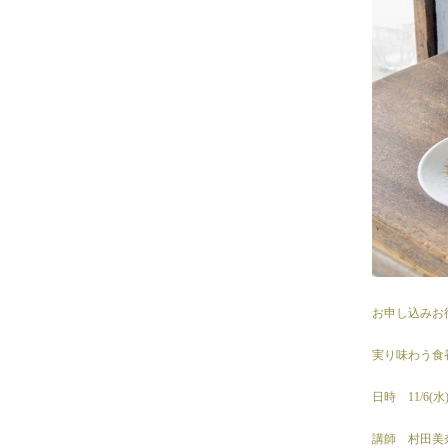
お申し込みお
実り味わう食
日時 11/6(水
講師 村田美