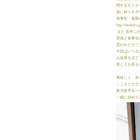
関するセミナ
薬に頼りすぎ
食養生・薬膳
http://shokuyo.
また 長年に
茶道と食養生
思われたそう
今回はいつも
お抹茶を点て
美しくお茶を
美味しく、美
こころとカラ
東洋医学をベ
一緒に始めて