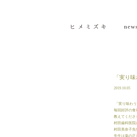
コ
ン
テ
ン
ツ
へ
移
動
「実り味
2019.10.05
「実り味わう
毎回好評の食
教えてくださ
村田歯科医院
村田美奈子先
先生は薬の正