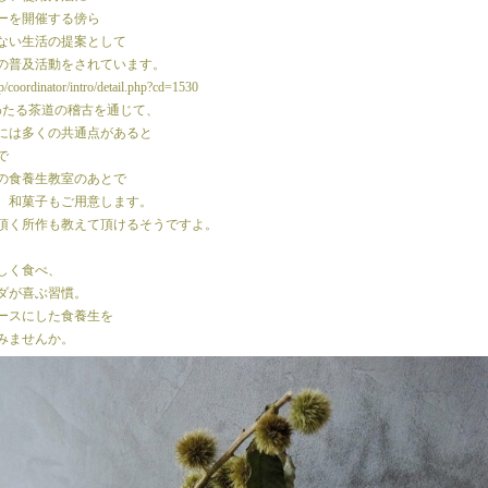
ーを開催する傍ら
ない生活の提案として
の普及活動をされています。
jp/coordinator/intro/detail.php?cd=1530
わたる茶道の稽古を通じて、
には多くの共通点があると
で
の食養生教室のあとで
、和菓子もご用意します。
頂く所作も教えて頂けるそうですよ。
しく食べ、
ダが喜ぶ習慣。
ースにした食養生を
みませんか。