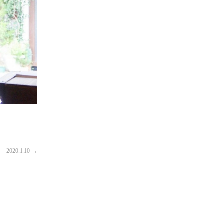
2020.1.10
→