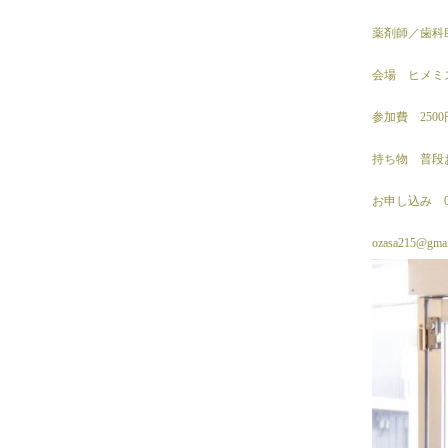
薬剤師／歯科
会場 ヒメミ
参加費 25
持ち物 普段
お申し込み 025
ozasa215@gmai