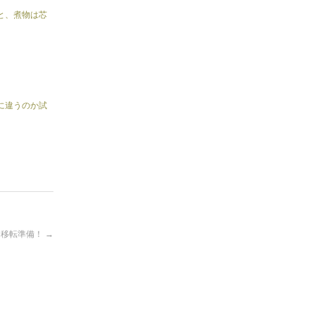
と、煮物は芯
に違うのか試
移転準備！
→