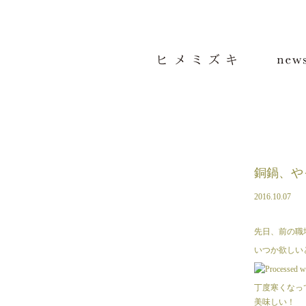
コ
ン
テ
ン
ツ
へ
移
動
銅鍋、や
2016.10.07
先日、前の職
いつか欲しい
丁度寒くなっ
美味しい！