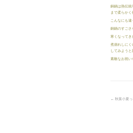
銅鍋は熱伝統
まで柔らかく
こんなにも違
銅鍋のすごさ
寒くなってき
煮崩れしにく
してみようと
素敵なお祝い
投
←
秋葉小夏っ
稿
ナ
ビ
ゲ
ー