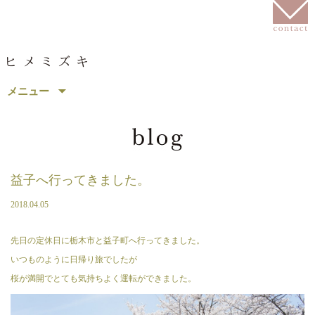
コ
メニュー
ン
テ
ン
ツ
へ
移
益子へ行ってきました。
動
2018.04.05
先日の定休日に栃木市と益子町へ行ってきました。
いつものように日帰り旅でしたが
桜が満開でとても気持ちよく運転ができました。