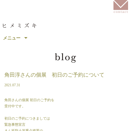
コ
メニュー
ン
テ
ン
ツ
へ
移
角田淳さんの個展 初日のご予約について
動
2021.07.31
角田さんの個展 初日のご予約を
受付中です。
初日のご予約につきましては
緊急事態宣言
まん延防止等重点措置の