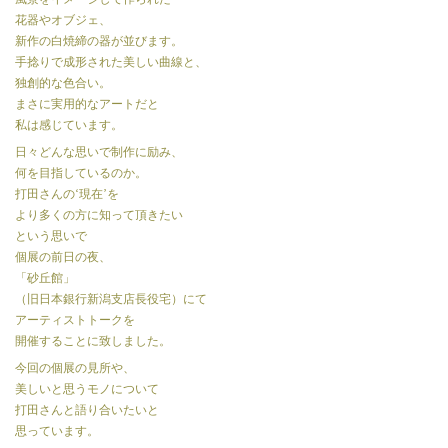
花器やオブジェ、
新作の白焼締の器が並びます。
手捻りで成形された美しい曲線と、
独創的な色合い。
まさに実用的なアートだと
私は感じています。
日々どんな思いで制作に励み、
何を目指しているのか。
打田さんの‘現在’を
より多くの方に知って頂きたい
という思いで
個展の前日の夜、
「砂丘館」
（旧日本銀行新潟支店長役宅）にて
アーティストトークを
開催することに致しました。
今回の個展の見所や、
美しいと思うモノについて
打田さんと語り合いたいと
思っています。