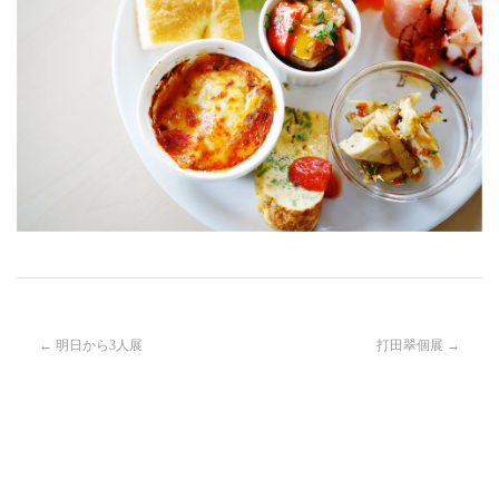
投
←
明日から3人展
打田翠個展
→
稿
ナ
ビ
ゲ
ー
シ