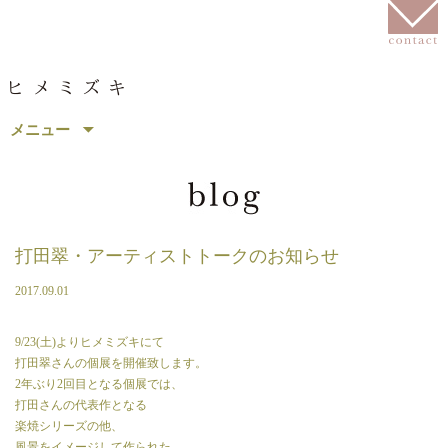
コ
メニュー
ン
テ
ン
ツ
へ
移
打田翠・アーティストトークのお知らせ
動
2017.09.01
9/23(土)よりヒメミズキにて
打田翠さんの個展を開催致します。
2年ぶり2回目となる個展では、
打田さんの代表作となる
楽焼シリーズの他、
風景をイメージして作られた