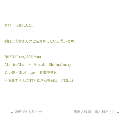
是非、お楽しみに。
明日は志村さんのご紹介をしたいと思います。
2016.3.12 (sat)-3.21(mon)
Aki ito/Glass + Kazuaki Shimura/pottery
11：00～18:00 open 期間中無休
伊藤亜木さん/志村和晃さん在廊日 3/12(土)
投
←
企画展のお知らせ
磁器と陶器 志村和晃さん
→
稿
ナ