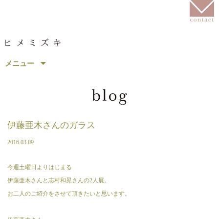
コ
メニュー
ン
テ
ン
ツ
へ
移
伊藤亜木さんのガラス
動
2016.03.09
今週土曜日よりはじまる
伊藤亜木さんと志村和晃さんの2人展。
お二人のご紹介をさせて頂きたいと思います。